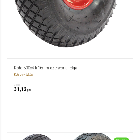
Koło 300x4 fi 16mm czerwona felga
Koła do wózków
cena
31,12
pln