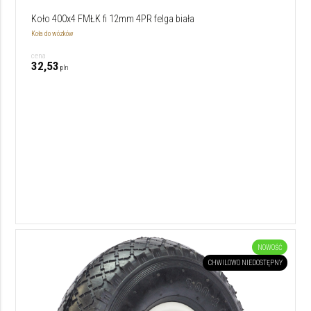
Koło 400x4 FMŁK fi 12mm 4PR felga biała
Koła do wózków
cena
32,53
pln
NOWOŚĆ
CHWILOWO NIEDOSTĘPNY