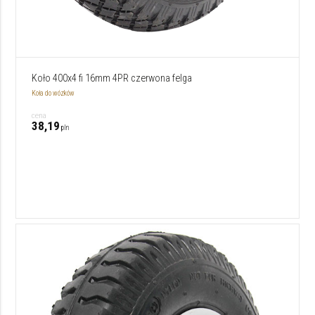
Koło 400x4 fi 16mm 4PR czerwona felga
Koła do wózków
cena
38,19
pln