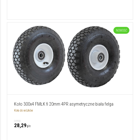
NOWOŚĆ
Koło 300x4 FMŁK fi 20mm 4PR asymetryczne biała felga
Koła do wózków
cena
28,29
pln