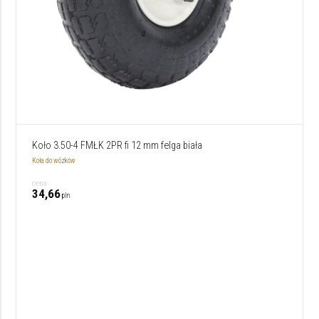
Koło 3.50-4 FMŁK 2PR fi 12 mm felga biała
Koła do wózków
cena
34,66
pln