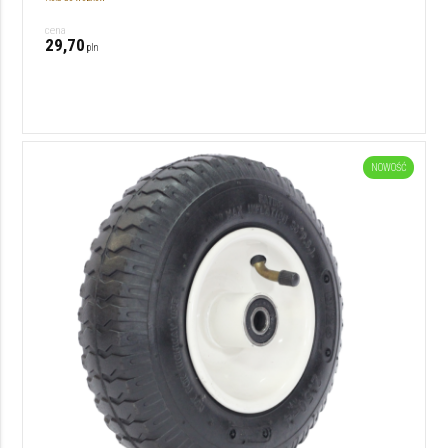
cena
29,70
pln
NOWOŚĆ