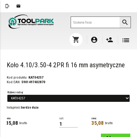
phonelink_ring
email
search
shopping_cart
list
account_circle
person_add
Koło 4.10/3.50-4 2PR fi 16 mm asymetryczne
Kod produktu:
KAT04257
Kod EAN:
5901497402870
Wybierz rodzaj:
Dostępność:
bardzo duża
cena
szt.
cena:
35,08
35,08
brutto
brutto