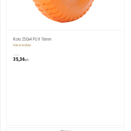
Koło 250x4 PU fi 16mm
Koła do wózków
cena
35,36
pln