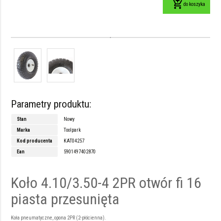
add_shopping_cart
do koszyka
Parametry produktu:
Stan
Nowy
Marka
Toolpark
Kod producenta
KAT04257
Ean
5901497402870
Koło 4.10/3.50-4 2PR otwór fi 16
piasta przesunięta
Koła pneumatyczne, opona 2PR (2-płócienna).