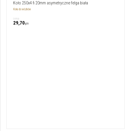
Koło 250x4 fi 20mm asymetryczne felga biała
Koła do wózków
cena
29,70
pln