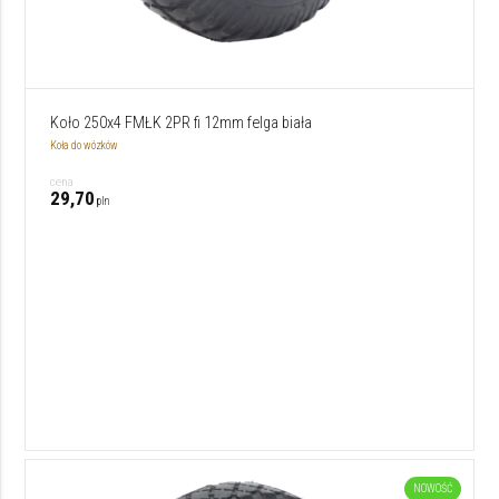
Koło 250x4 FMŁK 2PR fi 12mm felga biała
Koła do wózków
cena
29,70
pln
NOWOŚĆ