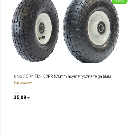
NOWOŚĆ
Koło 3.50-4 FMŁK 2PR fi20mm asymetryczne felga biała
Koła do wózków
cena
35,08
pln