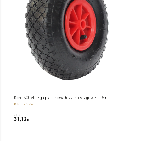
Koło 300x4 felga plastikowa łożysko ślizgowe fi 16mm
Koła do wózków
cena
31,12
pln