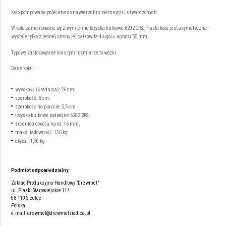
Koło pompowane polecane do nawierzchni ziemnych i utwardzonych.
W kole zamontowane są 2 wymienne łożyska kulkowe 6202 2RS. Piasta koła jest asymetyczna -
wystaje tylko z jednej strony jej całkowita długość wynosi 55 mm.
Typowe zastosowanie kół o tym rozmiarze to wózki.
Dane koła:
wysokość (średnica): 26 cm;
szerokość: 8 cm;
szerokość na piaście: 5,5 cm
łożysko kulkowe podwójne 6202 2RS;
średnica otworu na oś: 16 mm,
maks. ładowność: 136 kg
ciężar: 1,50 kg
Podmiot odpowiedzialny:
Zakład Produkcyjno-Handlowy "Drewmet"
ul. Piaski Starowiejskie 114
08-110 Siedlce
Polska
e-mail:
drewmet@drewmetsiedlce.pl