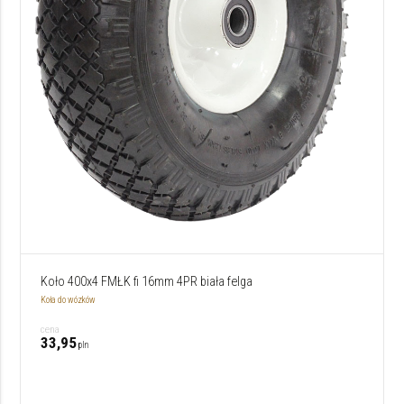
Koło 400x4 FMŁK fi 16mm 4PR biała felga
Koła do wózków
cena
33,95
pln