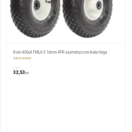
Koło 400x4 FMŁK fi 16mm 4PR asymetryczne biała felga
Koła do wózków
cena
32,53
pln