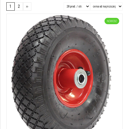
1
2
››
NOWOŚĆ