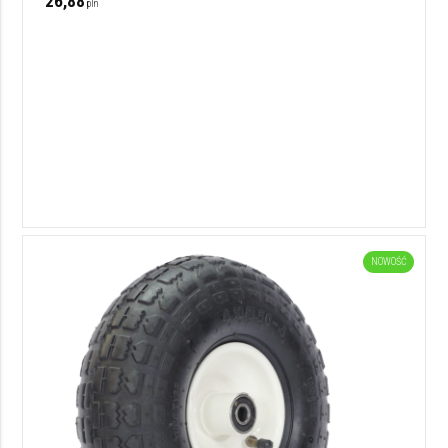
26,88
pln
NOWOŚĆ