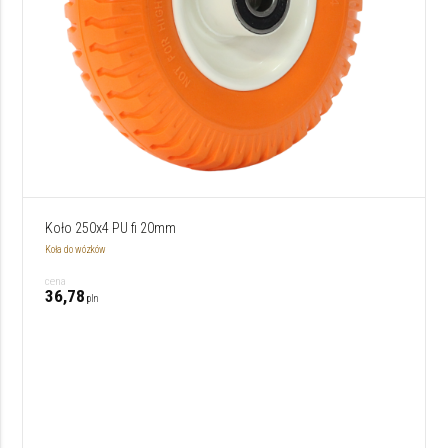
Koło 250x4 PU fi 20mm
Koła do wózków
cena
36,78
pln