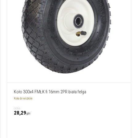
Koło 300x4 FMŁK fi 16mm 2PR biała felga
Koła do wózków
cena
28,29
pln