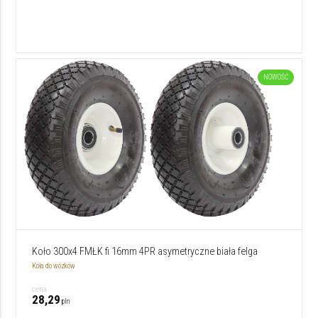
NOWOŚĆ
Koło 300x4 FMŁK fi 16mm 4PR asymetryczne biała felga
Koła do wózków
cena
28,29
pln